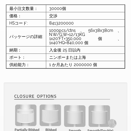
最小注文数量：
30000個
価格：
交渉
HSコード:
8413200000
1000pcs/ctns、56x38x38cm、
N.W/G.W=12/13KG
パッケージの詳細:
1x20'FT=350,000 個、
1x40'HQ=840,000 個
納期：
入金後 25 日以内
ポート：
ニンポーまたは上海
供給能力：
1 か月あたり 2000000 個