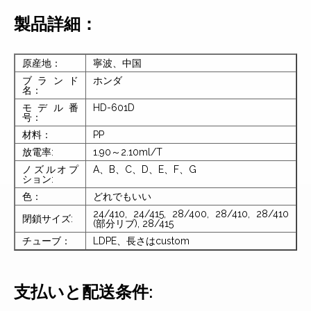
製品詳細：
原産地：
寧波、中国
ブランド
ホンダ
名：
モデル番
HD-601D
号：
材料：
PP
放電率:
1.90～2.10ml/T
ノズルオプ
A、B、C、D、E、F、G
ション:
色：
どれでもいい
24/410, 24/415, 28/400, 28/410, 28/410
閉鎖サイズ:
(部分リブ), 28/415
チューブ：
LDPE、長さはcustom
支払いと配送条件: