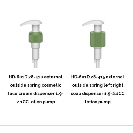
l
HD-601D 28-410 external
HD-601D 28-415 external
outside spring cosmetic
outside spring left right
-
face cream dispenser 1.9-
soap dispenser 1.9-2.1CC
2.1CC lotion pump
lotion pump