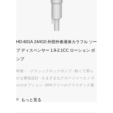
HD-601A 24/410 外部外春液体カラフル ソー
プ ディスペンサー 1.9-2.1CC ローション ポ
ンプ
特徴： -クラシックロックポンプ -軽くて滑ら
かな構造設計 -さまざまなクロージャーとノズ
ルのオプション -BPAフリーのプラスチック素
材 -漏れ防止 アプリケーション: -手指消毒剤 -
石鹸、シャンプー、シャワージェル -パーソナ
もっと見る
ルケア - 染み抜き剤 1...