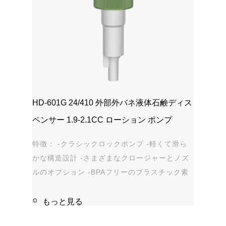
HD-601G 24/410 外部外バネ液体石鹸ディス
ペンサー 1.9-2.1CC ローション ポンプ
特徴： -クラシックロックポンプ -軽くて滑ら
かな構造設計 -さまざまなクロージャーとノズ
ルのオプション -BPAフリーのプラスチック素
材 -漏れ防止 アプリケーション: -手指消毒剤 -
石鹸、シャンプー、シャワージェル -パーソナ
もっと見る
ルケア - 染み抜き剤 ...