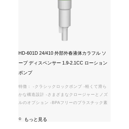
HD-601D 24/410 外部外春液体カラフル ソ
ープ ディスペンサー 1.9-2.1CC ローション
ポンプ
特徴： -クラシックロックポンプ -軽くて滑ら
かな構造設計 -さまざまなクロージャーとノズ
ルのオプション -BPAフリーのプラスチック素
材 -漏れ防止 アプリケーション: -手指消毒剤 -
石鹸、シャンプー、シャワージェル -パーソナ
もっと見る
ルケア - 染み抜き剤 ...