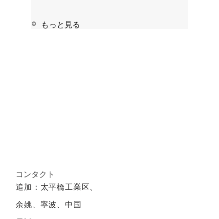
ョン -漏れ防止 アプリケーション: -手指消毒剤
-シャンプー、シャワージェル -パーソナルケア
もっと見る
-染み抜き剤
コンタクト
追加：太平橋工業区、
余姚、寧波、中国