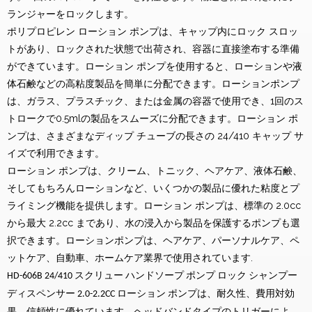
ランジャーをロックします。
ポリプロピレン ローション ポンプは、キャップ内にロック スロッ
トがあり、ロックされた状態で出荷され、容器に直接塗布する準備
ができています。ローション ポンプを使用すると、ローションや液
体石鹸などの高粘度製品を簡単に分配できます。ローションポンプ
は、ガラス、プラスチック、または金属の容器で使用でき、1回のス
トロークで0.5mlの製品をスムーズに分配できます。ローション ポ
ンプは、さまざまなディップ チューブの長さの 24/410 キャップ サ
イズで利用できます。
ローション ポンプは、クリーム、トニック、ヘアケア、液体石鹸、
そしてもちろんローションなど、いくつかの製品に優れた粘度とプ
ライミング機能を提供します。ローション ポンプは、標準の 2.0cc
から最大 2.2cc まであり、水の浸入から製品を保護するポンプも選
択できます。ローションポンプは、ヘアケア、パーソナルケア、ペ
ットケア、自動車、ホームケア業界で使用されています.
HD-606B 24/410 スクリュー ハンドソープ ポンプ ロック シャンプー
ディスペンサー 2.0-2.2CC ローション ポンプは、耐久性、費用対効