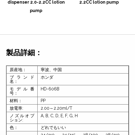
dispenser 2.0-2.2CC lotion
2.2CC lotion pump
pump
製品詳細：
原産地：
寧波、中国
ブランド
ホンダ
名：
モデル番
HD-606B
号：
材料：
PP
放電率:
2.00～2.20ml/T
ノズルオプ
A, B, C, D, E, F, G, H
ション:
色：
どれでもいい
24/410、24/415、28/400、28/410、