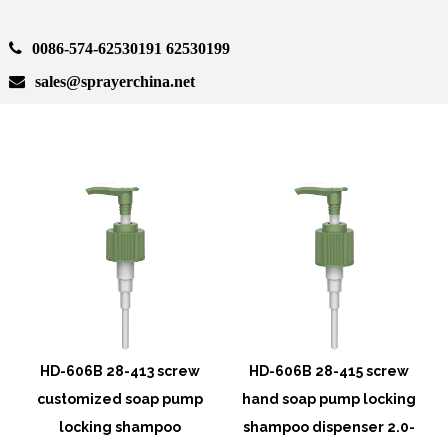
0086-574-62530191 62530199
sales@sprayerchina.net
HD-606B 28-413 screw
HD-606B 28-415 screw
customized soap pump
hand soap pump locking
n
locking shampoo
shampoo dispenser 2.0-