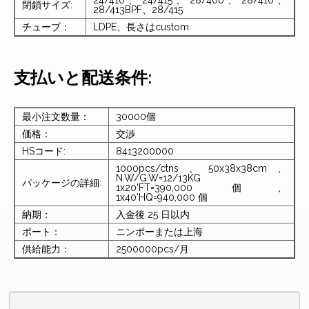
閉鎖サイズ:
28/413BPF、28/415
チューブ：
LDPE、長さはcustom
支払いと配送条件:
最小注文数量：
30000個
価格：
交渉
HSコード:
8413200000
1000pcs/ctns、50x38x38cm、
N.W/G.W=12/13KG
パッケージの詳細:
1x20'FT=390,000 個、
1x40'HQ=940,000 個
納期：
入金後 25 日以内
ポート：
ニンポーまたは上海
供給能力：
2500000pcs/月