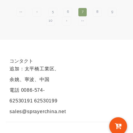
‹‹
‹
5
6
7
8
9
10
›
››
コンタクト
追加：太平橋工業区、
余姚、寧波、中国
電話
0086-574-
62530191 62530199
sales@sprayerchina.net