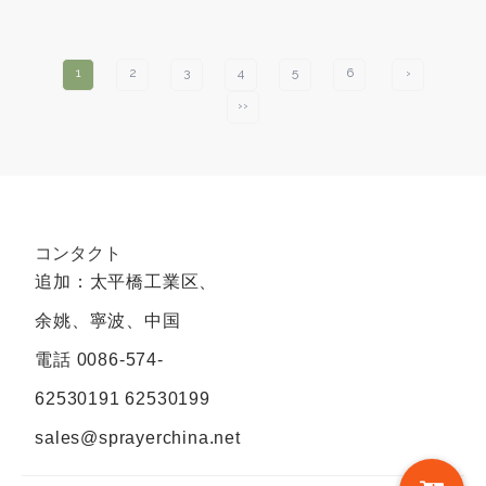
1
2
3
4
5
6
›
››
コンタクト
追加：太平橋工業区、
余姚、寧波、中国
電話
0086-574-
62530191 62530199
sales@sprayerchina.net