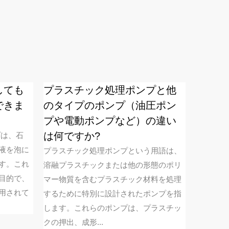
しても
プラスチック処理ポンプと他
ミスト
できま
のタイプのポンプ（油圧ポン
ると、
プや電動ポンプなど）の違い
障が発
は何ですか?
すか？
プは、石
液を泡に
プラスチック処理ポンプという用語は、
ミスト噴
す。これ
溶融プラスチックまたは他の形態のポリ
霧器は、
目的で、
マー物質を含むプラスチック材料を処理
に広く使
用されて
するために特別に設計されたポンプを指
虫剤、消
します。これらのポンプは、プラスチッ
い霧の形
クの押出、成形...