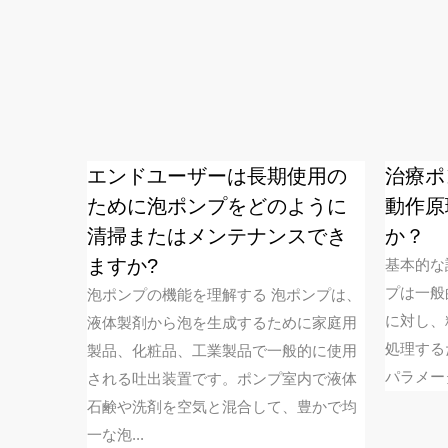
ープポ
エンドユーザーは長期使用の
治療ポ
ために泡ポンプをどのように
動作原
清掃またはメンテナンスでき
か？
プは日常生
、パーソ
ますか?
基本的な
ケア、化
プは一般
泡ポンプの機能を理解する 泡ポンプは、
的な液体
に対し、
液体製剤から泡を生成するために家庭用
よく知ら
処理する
製品、化粧品、工業製品で一般的に使用
パラメータ
される吐出装置です。ポンプ室内で液体
石鹸や洗剤を空気と混合して、豊かで均
一な泡...