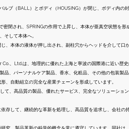
ルバルブ（BALL）とボディ（HOUSING）が閉じ、ボディ内
助柱で密閉され、SPRINGの作用で上昇し、本体が亜真空状態を形
ブ、そして本体へ。
閉じ、本体の液体が押し出され、副柱穴からヘッドを介して口
prayer Co.、Ltd.は、地理的に優れた上海と寧波の国際港に近
ーニング製品、パーソナルケア製品、香水、化粧品、その他の包装
成形、自動組立の完全な産業チェーンを形成しています。
協力して、高品質の製品、優れたサービス、完全なソリューショ
管理に依存して、継続的な革新を処理し、高品質を追求し、会社の
、技術研究、製品革新の科学的概念を常に遵守しています。同社