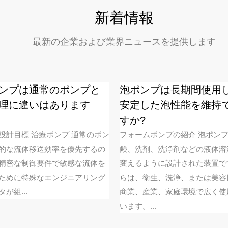
新着情報
最新の企業および業界ニュースを提供します
ンプは通常のポンプと
泡ポンプは長期間使用
理に違いはあります
安定した泡性能を維持
すか?
設計目標 治療ポンプ 通常のポン
フォームポンプの紹介 泡ポン
的な流体移送効率を優先するの
鹸、洗剤、洗浄剤などの液体溶
精密な制御要件で敏感な流体を
変えるように設計された装置で
ために特殊なエンジニアリング
らは、衛生、洗浄、または美容
が組...
商業、産業、家庭環境で広く使
います。...