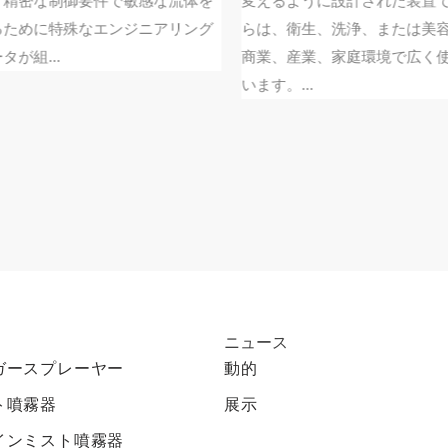
精密な制御要件で敏感な流体を
変えるように設計された装置で
ために特殊なエンジニアリング
らは、衛生、洗浄、または美容
が組...
商業、産業、家庭環境で広く使
います。...
ニュース
ガースプレーヤー
動的
ト噴霧器
展示
インミスト噴霧器