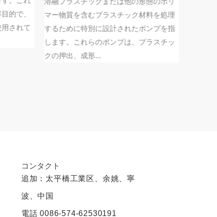
す。これ
溶融プラスチックまたは他の形態のポリ
霧器は、
目的で、
マー物質を含むプラスチック材料を処理
に広く使
用されて
するために特別に設計されたポンプを指
虫剤、消
します。これらのポンプは、プラスチッ
い霧の形
クの押出、成形...
コンタクト
追加：太平橋工業区、余姚、寧
波、中国
電話
0086-574-62530191