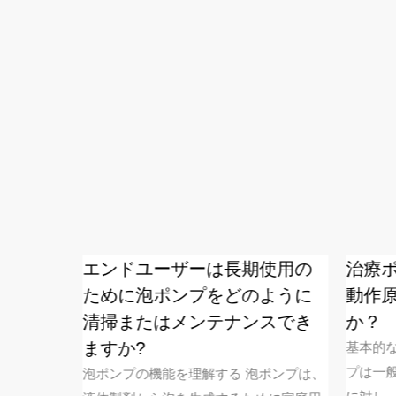
ープポ
エンドユーザーは長期使用の
治療ポ
ために泡ポンプをどのように
動作原
清掃またはメンテナンスでき
か？
プは日常生
、パーソ
ますか?
基本的な
ケア、化
プは一般
泡ポンプの機能を理解する 泡ポンプは、
的な液体