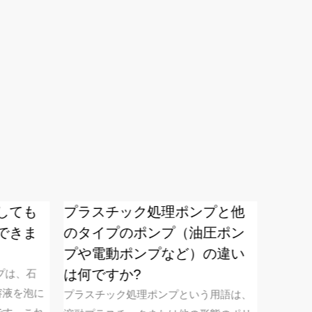
しても
プラスチック処理ポンプと他
ミスト
できま
のタイプのポンプ（油圧ポン
ると、
プや電動ポンプなど）の違い
障が発
は何ですか?
すか？
プは、石
液を泡に
プラスチック処理ポンプという用語は、
ミスト噴