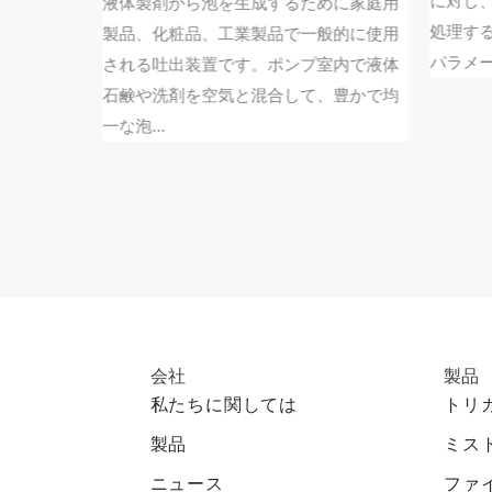
に対し、
液体製剤から泡を生成するために家庭用
よく知ら
処理する
製品、化粧品、工業製品で一般的に使用
パラメータ
される吐出装置です。ポンプ室内で液体
石鹸や洗剤を空気と混合して、豊かで均
一な泡...
会社
製品
私たちに関しては
トリ
製品
ミス
ニュース
ファ